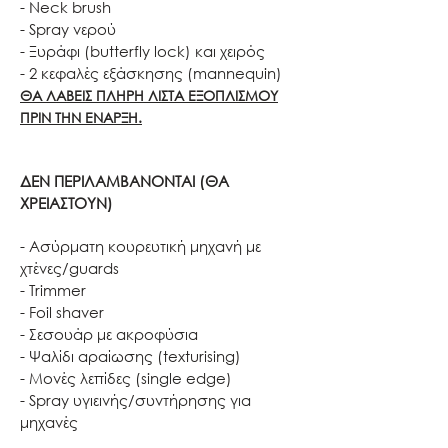
- Neck brush
- Spray νερού
- Ξυράφι (butterfly lock) και χειρός
- 2 κεφαλές εξάσκησης (mannequin)
ΘΑ ΛΑΒΕΙΣ ΠΛΗΡΗ ΛΙΣΤΑ ΕΞΟΠΛΙΣΜΟΥ
ΠΡΙΝ ΤΗΝ ΕΝΑΡΞΗ.
ΔΕΝ ΠΕΡΙΛΑΜΒΑΝΟΝΤΑΙ (ΘΑ
ΧΡΕΙΑΣΤΟΥΝ)
- Ασύρματη κουρευτική μηχανή με
χτένες/guards
- Trimmer
- Foil shaver
- Σεσουάρ με ακροφύσια
- Ψαλίδι αραίωσης (texturising)
- Μονές λεπίδες (single edge)
- Spray υγιεινής/συντήρησης για
μηχανές