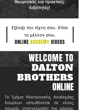
θεωρητικές και πρακτικές
δεξιότητες!
Εξέλιξε την τέχνη σου. Χτίσε
το μέλλον σου.
ONLINE
ACADEMY
VIDEOS
WELCOME TO
DALTON
BROTHERS
ONLINE
Το Τμήμα Ηλεκτρονικής Ακαδημίας
Κουρέων απευθύνεται σε νέους
κουρείς, επαγγελματίες του χώρου,